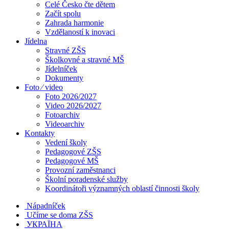
Celé Česko čte dětem
Začít spolu
Zahrada harmonie
Vzdělaností k inovaci
Jídelna
Stravné ZŠS
Školkovné a stravné MŠ
Jídelníček
Dokumenty
Foto ⁄ video
Foto 2026/2027
Video 2026/2027
Fotoarchiv
Videoarchiv
Kontakty
Vedení školy
Pedagogové ZŠS
Pedagogové MŠ
Provozní zaměstnanci
Školní poradenské služby
Koordinátoři významných oblastí činnosti školy
Nápadníček
Učíme se doma ZŠS
УКРАЇНА