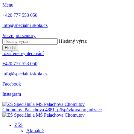
Menu
+420 777 553 050
info@specialni-skola.cz
Verze pro seniory
Hledaný výraz
Hledat
rozšířené vyhledávání
+420 777 553 050
info@specialni-skola.cz
Facebook
Instagram
Chomutov, Palachova 4881, příspěvková organizace
ZŠS
Aktuálně