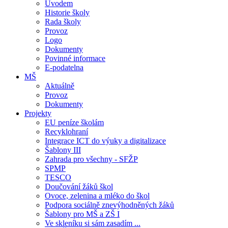
Úvodem
Historie školy
Rada školy
Provoz
Logo
Dokumenty
Povinné informace
E-podatelna
MŠ
Aktuálně
Provoz
Dokumenty
Projekty
EU peníze školám
Recyklohraní
Integrace ICT do výuky a digitalizace
Šablony III
Zahrada pro všechny - SFŽP
SPMP
TESCO
Doučování žáků škol
Ovoce, zelenina a mléko do škol
Podpora sociálně znevýhodněných žáků
Šablony pro MŠ a ZŠ I
Ve skleníku si sám zasadím ...