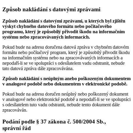
Způsob nakládání s datovými zprávami
Způsob nakládání s datovými zprávami, u kterých byl zjištěn
výskyt chybného datového formátu nebo počítačového
programu, který je způsobilý přivodit škodu na informačním
systému nebo zpracovávaných informacích.
Pokud bude na adresu doručena datová zpráva v chybném datovém
formátu nebo počítačový program, který je způsobilý přivodit škodu
na informačním systému nebo na zpracovávaných informacích a
nepodaří-li se ve spolupráci s odesílatelem vadu odstranit, nebude
tato datová zpráva dále zpracovávána.
Způsob nakládání s neúplným anebo poškozeným dokumentem
v analogové podobě nebo dokumentem v elektronické podobě.
Pokud bude na adresu doručen neúplný nebo poškozený dokument
v analogové nebo elektronické podobě a nepodaří-li se ve spolupráci
s odesílatelem tuto vadu odstranit, nebude tento dokument dále
zpracováván.
Podání podle § 37 zákona č. 500/2004 Sb.,
správní řád