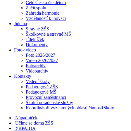
Celé Česko čte dětem
Začít spolu
Zahrada harmonie
Vzdělaností k inovaci
Jídelna
Stravné ZŠS
Školkovné a stravné MŠ
Jídelníček
Dokumenty
Foto ⁄ video
Foto 2026/2027
Video 2026/2027
Fotoarchiv
Videoarchiv
Kontakty
Vedení školy
Pedagogové ZŠS
Pedagogové MŠ
Provozní zaměstnanci
Školní poradenské služby
Koordinátoři významných oblastí činnosti školy
Nápadníček
Učíme se doma ZŠS
УКРАЇНА