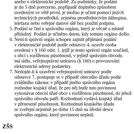
anebo v elektronické podobě. Za podmínky, že podání
je do 5 dnů potvrzeno, popřípadě doplněno způsobem
uvedeným ve větě první, je možno je učinit pomocí jiných
technických prostředků, zejména prostřednictvím dálnopisu,
telefaxu nebo veřejné datové sítě bez použití podpisu.
Podání se činí u správního orgánu, který je věcně a místně
příslušný. Podání je učiněno dnem, kdy tomuto orgánu došlo.
Není-li správní orgán schopen zajistit přijímání podání
v elektronické podobě podle odstavce 4, uzavře osoba
uvedená v § 160 odst. 1. jejíž je tento správní orgán součástí,
s obcí s rozšířenou působností, v jejímž správním obvodu
má sídlo, veřejnoprávní smlouvu (§ 160) o provozování
elektronické adresy podatelny.
Nedojde-li k uzavření veřejnoprávní smlouvy podle
odstavce 7, postupuje se v případě obecního úřadu podle
zvláštního zákona: v případě jiného správního orgánu
rozhodne krajský úřad, že pro něj bude tuto povinnost
vykonávat obecní úřad obce s rozšířenou působností, do jehož
správního obvodu patří. Rozhodnutí vydává krajský úřad
v přenesené působnosti. Rozhodnutí krajského úřadu
se zveřejní nejméně po dobu 15 dnů na úřední desce
správního orgánu, který povinnost neplnil.
ZŠS