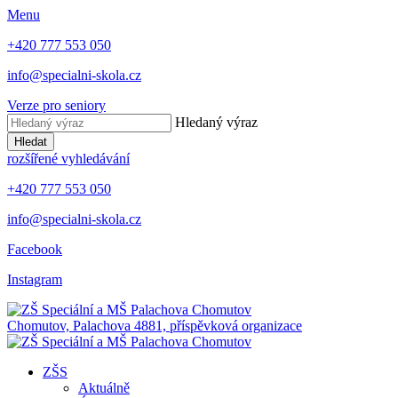
Menu
+420 777 553 050
info@specialni-skola.cz
Verze pro seniory
Hledaný výraz
Hledat
rozšířené vyhledávání
+420 777 553 050
info@specialni-skola.cz
Facebook
Instagram
Chomutov, Palachova 4881, příspěvková organizace
ZŠS
Aktuálně