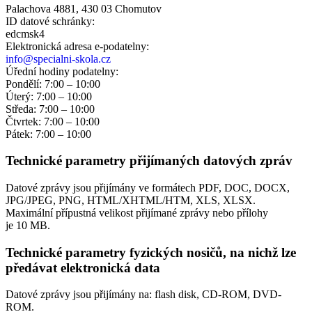
Palachova 4881, 430 03 Chomutov
ID datové schránky:
edcmsk4
Elektronická adresa e‑podatelny:
info@specialni-skola.cz
Úřední hodiny podatelny:
Pondělí: 7:00 – 10:00
Úterý: 7:00 – 10:00
Středa: 7:00 – 10:00
Čtvrtek: 7:00 – 10:00
Pátek: 7:00 – 10:00
Technické parametry přijímaných datových zpráv
Datové zprávy jsou přijímány ve formátech
PDF, DOC, DOCX,
JPG/JPEG, PNG, HTML/XHTML/HTM, XLS, XLSX.
Maximální přípustná velikost přijímané zprávy nebo přílohy
je
10 MB
.
Technické parametry fyzických nosičů, na nichž lze
předávat elektronická data
Datové zprávy jsou přijímány na:
flash disk, CD-ROM, DVD-
ROM.