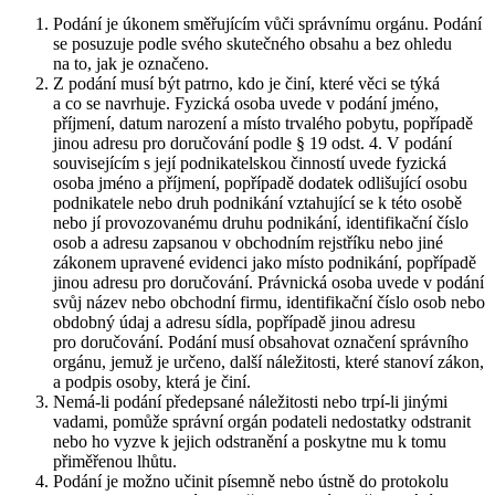
Podání je úkonem směřujícím vůči správnímu orgánu. Podání
se posuzuje podle svého skutečného obsahu a bez ohledu
na to, jak je označeno.
Z podání musí být patrno, kdo je činí, které věci se týká
a co se navrhuje. Fyzická osoba uvede v podání jméno,
příjmení, datum narození a místo trvalého pobytu, popřípadě
jinou adresu pro doručování podle § 19 odst. 4. V podání
souvisejícím s její podnikatelskou činností uvede fyzická
osoba jméno a příjmení, popřípadě dodatek odlišující osobu
podnikatele nebo druh podnikání vztahující se k této osobě
nebo jí provozovanému druhu podnikání, identifikační číslo
osob a adresu zapsanou v obchodním rejstříku nebo jiné
zákonem upravené evidenci jako místo podnikání, popřípadě
jinou adresu pro doručování. Právnická osoba uvede v podání
svůj název nebo obchodní firmu, identifikační číslo osob nebo
obdobný údaj a adresu sídla, popřípadě jinou adresu
pro doručování. Podání musí obsahovat označení správního
orgánu, jemuž je určeno, další náležitosti, které stanoví zákon,
a podpis osoby, která je činí.
Nemá-li podání předepsané náležitosti nebo trpí-li jinými
vadami, pomůže správní orgán podateli nedostatky odstranit
nebo ho vyzve k jejich odstranění a poskytne mu k tomu
přiměřenou lhůtu.
Podání je možno učinit písemně nebo ústně do protokolu