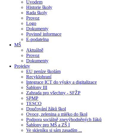
Úvodem
Historie školy
Rada školy
Provoz
Logo
Dokumenty
Povinné informace
E-podatelna
MŠ
Aktuálně
Provoz
Dokumenty
Projekty
EU peníze školám
Recyklohraní
Integrace ICT do výuky a digitalizace
Šablony III
Zahrada pro všechny - SFŽP
SPMP
TESCO
Doučování žáků škol
Ovoce, zelenina a mléko do škol
Podpora sociálně znevýhodněných žáků
Šablony pro MŠ a ZŠ I
Ve skleníku si sám zasadím ...